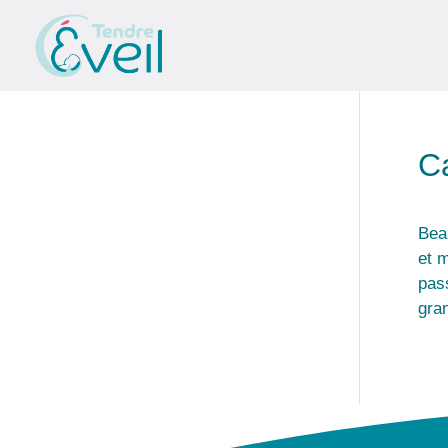
C
Bea
et m
pass
gra