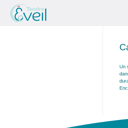
C
Un 
dan
dur
Enc