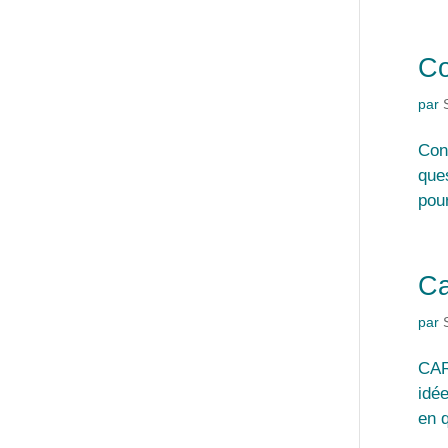
Co
par
Con
que
pou
Ca
par
CAR
idé
en q