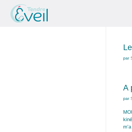
Le
par
A 
par
MON
kin
m’a