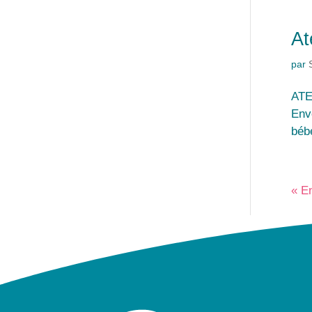
At
par
ATE
Envo
bébé
« E